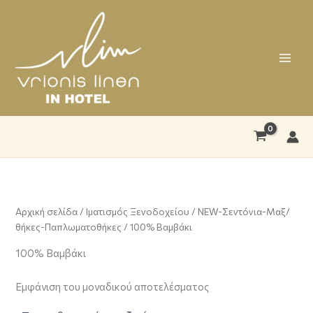
Μετάβαση
στο
περιεχόμενο
Αρχική σελίδα
/
Ιματισμός Ξενοδοχείου
/
NEW-Σεντόνια-Μαξ/
θήκες-Παπλωματοθήκες
/ 100% Βαμβάκι
100% Βαμβάκι
Εμφάνιση του μοναδικού αποτελέσματος