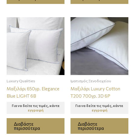
Luxury Qualities
Ιματισμός Ξενοδοχείου
Μαξιλάρι 650γρ. Elegance
Μαξιλάρι Luxury Cotton
Blue LIGHT 6Β
T200 700γρ. 3D 6Ρ
Για να δείτε τις τιμές, κάντε
Για να δείτε τις τιμές, κάντε
εγγραφή
εγγραφή
Διαβάστε
Διαβάστε
περισσότερα
περισσότερα