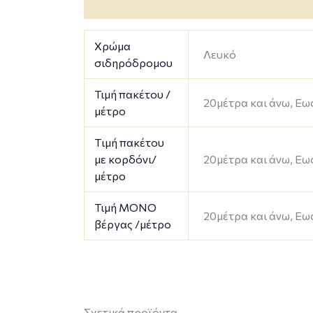
Επιπλέον πληροφορίες
Χρώμα
Λευκό
σιδηρόδρομου
Τιμή πακέτου /
20μέτρα και άνω, Εω
μέτρο
Tιμή πακέτου
με κορδόνι/
20μέτρα και άνω, Εω
μέτρο
Τιμή MONO
20μέτρα και άνω, Εω
βέργας /μέτρο
Σχετικά προϊόντα