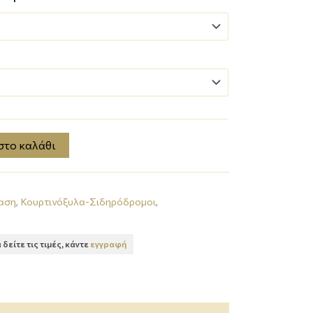
ο
στο καλάθι
ίαση
,
Κουρτινόξυλα-Σιδηρόδρομοι
,
α δείτε τις τιμές, κάντε
εγγραφή