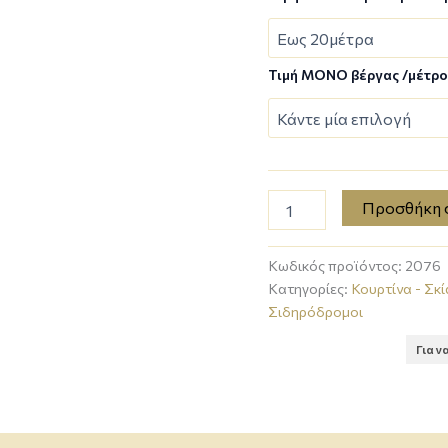
Τιμή MONO βέργας /μέτρ
Προσθήκη 
Κωδικός προϊόντος:
2076
Κατηγορίες:
Κουρτίνα - Σκ
Σιδηρόδρομοι
Για ν