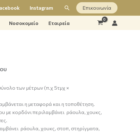
Αναζήτηση
acebook
Instagram
Επικοινωνία
Νοσοκομείο
Εταιρεία
ου
 σύνολο των μέτρων (π.χ 5τμχ ×
λαμβάνεται η μεταφορά και η τοποθέτηση.
ου με κορδόνι περιλαμβάνει ράουλα, χουκς,
ες.
λαμβάνει ράουλα, χουκς, στοπ, στηρίγματα,