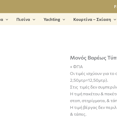
F
μα
Πισίνα
Yachting
Κουρτίνα – Σκίαση
Μονός
Μονός Βαρέως Τύπ
Βαρέως
+ ΦΠΑ
Τύπου
ποσότητα
Οι τιμές ισχύουν για το
2,50μτρ=12,50μτρ).
Στις τιμές δεν συμπερι
Η τιμή πακέτου & πακέτ
στοπ, στηρίγματα, & τάπ
Η τιμή βέργας δεν περι
& τάπες.