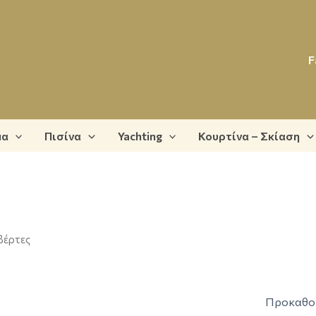
F
μα
Πισίνα
Yachting
Κουρτίνα – Σκίαση
βέρτες