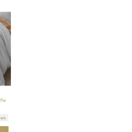
fle
αφή