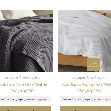
Ιματισμός Ξενοδοχείου
Ιματισμός Ξενοδοχείου
ουβέρτα Γκρί Πικέ/Waffle
Κουβέρτα Λευκή Πικέ/Waf
280γρ/μ² 6B
280γρ/μ² 6B
 να δείτε τις τιμές, κάντε
εγγραφή
Για να δείτε τις τιμές, κάντε
εγγρ