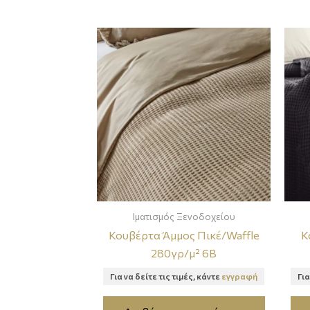
Ιματισμός Ξενοδοχείου
Κουβέρτα Άμμος Πικέ/Waffle
Κ
280γρ/μ² 6B
Για να δείτε τις τιμές, κάντε
εγγραφή
Για