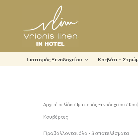
Μετάβαση
στο
περιεχόμενο
Ιματισμός Ξενοδοχείου
Κρεβάτι – Στρώ
Αρχική σελίδα
/
Ιματισμός Ξενοδοχείου
/ Κου
Κουβέρτες
Προβάλλονται όλα - 3 αποτελέσματα