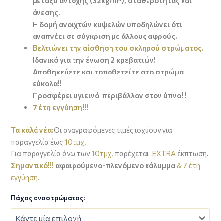
μεταξύ αντοχής (32kg/m³), σταθερότητας και
άνεσης.
Η δομή ανοιχτών κυψελών υποδηλώνει ότι
αναπνέει σε σύγκριση με άλλους αφρούς.
Βελτιώνει την αίσθηση του σκληρού στρώματος.
Ιδανικό για την ένωση 2 κρεβατιών!
Αποθηκεύετε και τοποθετείτε στο στρώμα
εύκολα!!
Προσφέρει υγιεινό περιβάλλον στον ύπνο!!!
7 έτη εγγύηση!!!
Τα καλά νέα:
Οι αναγραφόμενες τιμές ισχύουν για
παραγγελία έως
10τμχ.
Για παραγγελία άνω των
10τμχ.
παρέχεται
EXTRA
έκπτωση
.
Σημαντικό!!!
αφαιρούμενο-πλενόμενο κάλυμμα
& 7 έτη
εγγύηση.
Πάχος αναστρώματος: