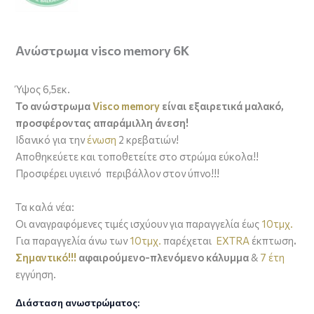
Ανώστρωμα visco memory 6K
Ύψος 6,5εκ.
Το ανώστρωμα
Visco memory
είναι εξαιρετικά μαλακό,
προσφέροντας απαράμιλλη άνεση!
Ιδανικό για την
ένωση
2 κρεβατιών!
Αποθηκεύετε και τοποθετείτε στο στρώμα εύκολα!!
Προσφέρει υγιεινό περιβάλλον στον ύπνο!!!
Τα καλά νέα:
Οι αναγραφόμενες τιμές ισχύουν για παραγγελία έως
10τμχ.
Για παραγγελία άνω των
10τμχ.
παρέχεται
EXTRA
έκπτωση
.
Σημαντικό!!!
αφαιρούμενο-πλενόμενο κάλυμμα
&
7 έτη
εγγύηση.
Διάσταση ανωστρώματος: