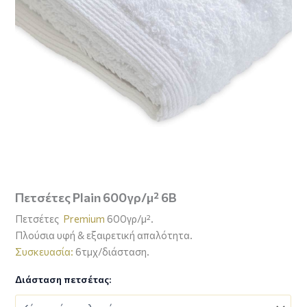
Πετσέτες Plain 600γρ/μ² 6B
Πετσέτες
Premium
600γρ/μ².
Πλούσια υφή & εξαιρετική απαλότητα.
Συσκευασία:
6τμχ/διάσταση.
Διάσταση πετσέτας: