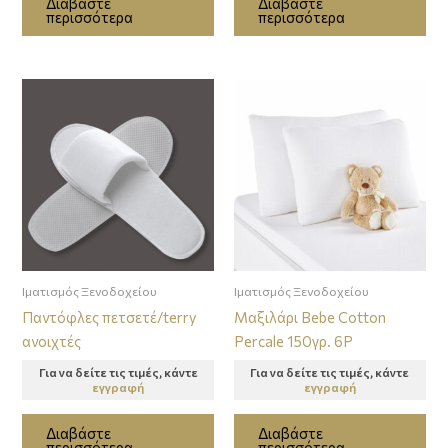
Διαβάστε
Διαβάστε
περισσότερα
περισσότερα
Ιματισμός Ξενοδοχείου
Ιματισμός Ξενοδοχείου
Παντόφλες πετσετέ/terry
Μαξιλάρι Bebe Cotton
ανοιχτές
Percale 150γρ. 6Ρ
Για να δείτε τις τιμές, κάντε
Για να δείτε τις τιμές, κάντε
εγγραφή
εγγραφή
Διαβάστε
Διαβάστε
περισσότερα
περισσότερα