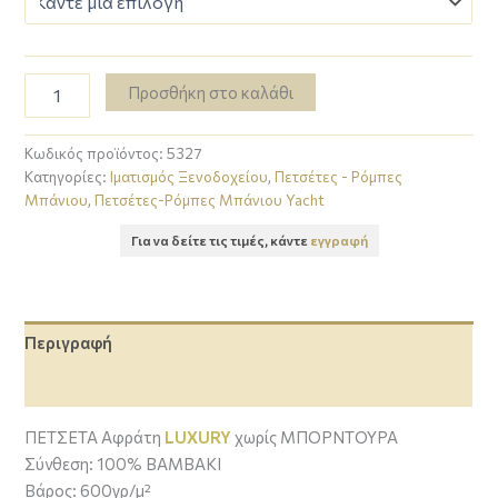
Προσθήκη στο καλάθι
Κωδικός προϊόντος:
5327
Κατηγορίες:
Ιματισμός Ξενοδοχείου
,
Πετσέτες - Ρόμπες
Μπάνιου
,
Πετσέτες-Ρόμπες Μπάνιου Yacht
Για να δείτε τις τιμές, κάντε
εγγραφή
Περιγραφή
Επιπλέον πληροφορίες
ΠΕΤΣΈΤΑ Αφράτη
LUXURY
χωρίς ΜΠΟΡΝΤΟΥΡΑ
Σύνθεση: 100% BAMBAKI
Bάρος: 600γρ/μ²