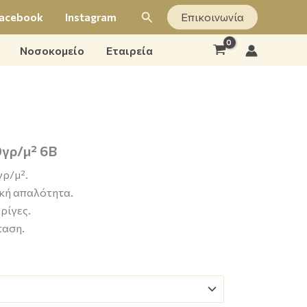
Αναζήτηση
acebook
Instagram
Επικοινωνία
Νοσοκομείο
Εταιρεία
0γρ/μ² 6B
ρ/μ².
ική απαλότητα.
ρίγες.
ταση.