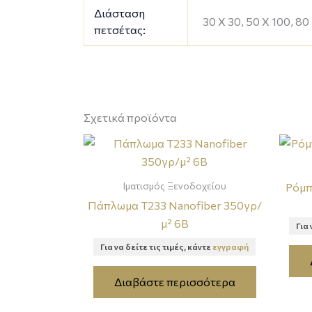
Διάσταση
30 X 30, 50 X 100, 80
πετσέτας:
Σχετικά προϊόντα
Ιματισμός Ξενοδοχείου
Ρόμπ
Πάπλωμα Τ233 Nanofiber 350γρ/
μ² 6Β
Για 
Για να δείτε τις τιμές, κάντε
εγγραφή
Διαβάστε περισσότερα