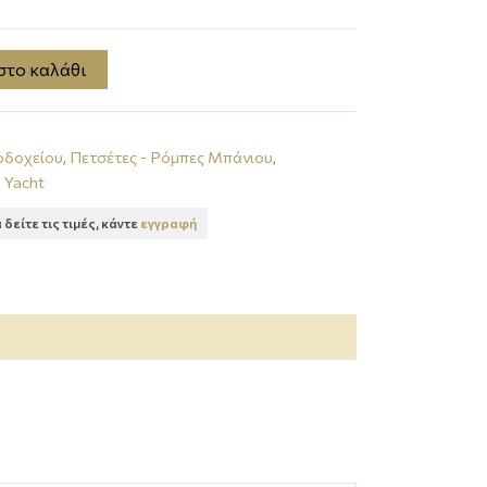
στο καλάθι
οδοχείου
,
Πετσέτες - Ρόμπες Μπάνιου
,
 Yacht
α δείτε τις τιμές, κάντε
εγγραφή