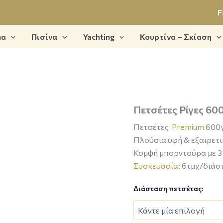
F
μα
Πισίνα
Yachting
Κουρτίνα – Σκίαση
Πετσέτες
Πετσέτες Ρίγες 60
Ρίγες
Πετσέτες
Premium
600γ
600γρ/
μ²
Πλούσια υφή & εξαιρετ
6B
Κομψή μπορντούρα με 3 
ποσότητα
Συσκευασία:
6τμχ/διάσ
Διάσταση πετσέτας: