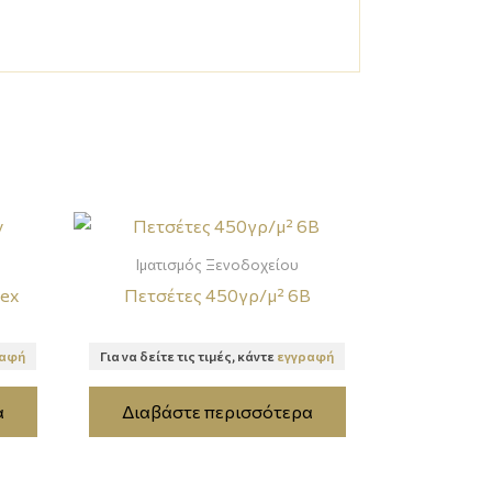
Ιματισμός Ξενοδοχείου
tex
Πετσέτες 450γρ/μ² 6B
ραφή
Για να δείτε τις τιμές, κάντε
εγγραφή
α
Διαβάστε περισσότερα