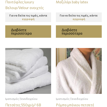
Παντόφλες luxury
Μαξιλάρι baby latex
Βελουρ/Velour ανοιχτές
Για να δείτε τις τιμές, κάντε
Για να δείτε τις τιμές, κάντε
εγγραφή
εγγραφή
Διαβάστε
Διαβάστε
περισσότερα
περισσότερα
Ιματισμός Ξενοδοχείου
Ιματισμός Ξενοδοχείου
Πετσέτες 550γρ/μ² 6B
Ρόμπα μπάνιου πετσετέ