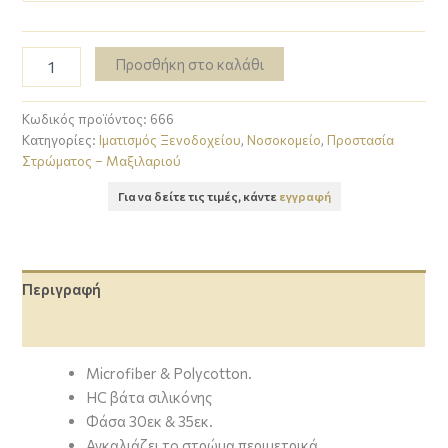
Προσθήκη στο καλάθι
Κωδικός προϊόντος:
666
Κατηγορίες:
Ιματισμός Ξενοδοχείου
,
Νοσοκομείο
,
Προστασία
Στρώματος – Μαξιλαριού
Για να δείτε τις τιμές, κάντε
εγγραφή
Περιγραφή
Επιπλέον πληροφορίες
Microfiber & Polycotton.
HC βάτα σιλικόνης
Φάσα 30εκ & 35εκ.
Αγκαλιάζει το στρώμα περιμετρικά.