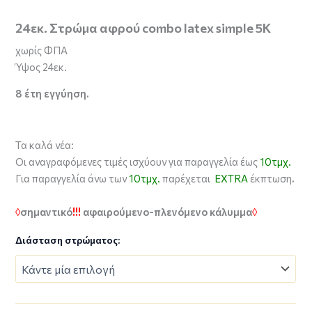
24εκ. Στρώμα αφρού combo latex simple 5Κ
χωρίς ΦΠΑ
Ύψος 24εκ.
8 έτη εγγύηση.
Τα καλά νέα:
Οι αναγραφόμενες τιμές ισχύουν για παραγγελία έως
10τμχ.
Για παραγγελία άνω των
10τμχ.
παρέχεται
EXTRA
έκπτωση
.
◊
σημαντικό
!!!
αφαιρούμενο-πλενόμενο κάλυμμα
◊
Διάσταση στρώματος: