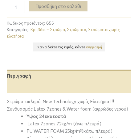
Προσθήκη στο καλάθι
Κωδικός προϊόντος:
856
Κατηγορίες:
Κρεβάτι – Στρώμα
,
Στρώματα
,
Στρώματα χωρίς
ελατήρια
Για να δείτε τις τιμές, κάντε
εγγραφή
Περιγραφή
Επιπλέον πληροφορίες
Στρώμα σκληρό New Technology χωρίς Ελατήρια !!!
Συνδυασμός Latex 7zones & Water foam (αφρώδες νερού)
Ύψος 24εκατοστά
Latex 7zones 72kg/m³(άνω πλευρά)
PU WATER FOAM 25kg/m³(κάτω πλευρά)