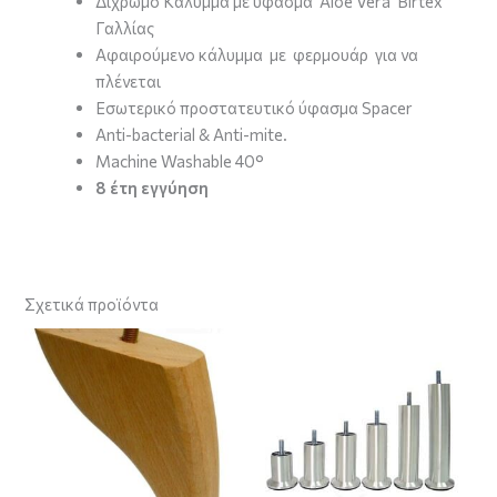
Δίχρωμο Κάλυμμα με ύφασμα Aloe Vera Birtex
Γαλλίας
Aφαιρούμενο κάλυμμα με φερμουάρ για να
πλένεται
Εσωτερικό προστατευτικό ύφασμα Spacer
Anti-bacterial & Anti-mite.
Machine Washable 40°
8 έτη εγγύηση
Σχετικά προϊόντα