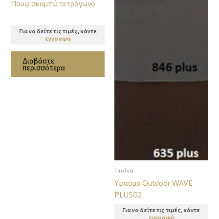
Πουφ σκαμπώ τετράγωνο
Για να δείτε τις τιμές, κάντε
εγγραφή
Διαβάστε
περισσότερα
Πισίνα
Υφασμα Outdoor WAVE
PLUS02
Για να δείτε τις τιμές, κάντε
εγγραφή