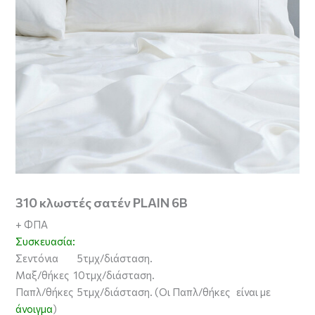
310 κλωστές σατέν PLAIN 6B
+ ΦΠΑ
Συσκευασία:
Σεντόνια 5τμχ/διάσταση.
Μαξ/θήκες 10τμχ/διάσταση.
Παπλ/θήκες 5τμχ/διάσταση. (Οι Παπλ/θήκες είναι με
άνοιγμα
)