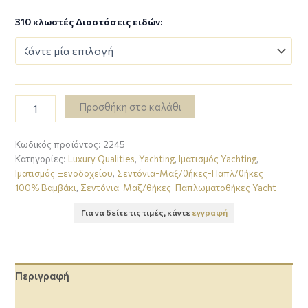
310 κλωστές Διαστάσεις ειδών:
Προσθήκη στο καλάθι
Κωδικός προϊόντος:
2245
Κατηγορίες:
Luxury Qualities
,
Yachting
,
Ιματισμός Yachting
,
Ιματισμός Ξενοδοχείου
,
Σεντόνια-Μαξ/θήκες-Παπλ/θήκες
100% Βαμβάκι
,
Σεντόνια-Μαξ/θήκες-Παπλωματοθήκες Yacht
Για να δείτε τις τιμές, κάντε
εγγραφή
Περιγραφή
Επιπλέον πληροφορίες